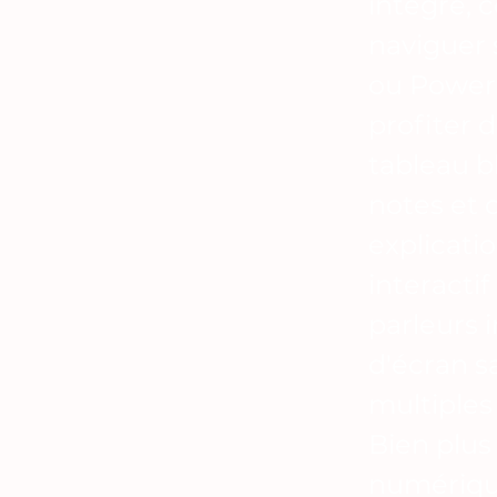
intégré, 
naviguer 
ou PowerP
profiter d
tableau 
notes et 
explicati
interacti
parleurs 
d'écran s
multiples
Bien plus
numérique