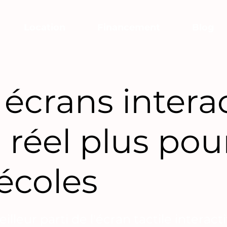
Location
Financement
Blog
 écrans interac
n réel plus pou
 écoles
eilleur parti de l'écran tactile interact