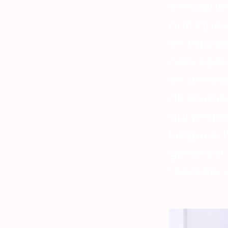
simulatio
pratiques
en équipe
concepts 
en annota
de manièr
qui propo
langues, 
générale. 
travaille