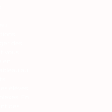
s
 au
ations
rger des
nt vous
e en
tableau au
ts
les élèves
plexes. En
nt des