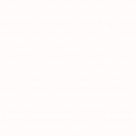
 classe. Les études ne cessent de le pr
issage actif, méthode visant à rendre 
proactifs en classe à fait ses preuves.
 Setup vous propose un ecran interac
l'apprentissage et l'éducation. Si vous
investir dans ces écrans tactiles, nous
s à toutes vos interrogations dans cet
e les bases du tableau blanc interac
nteractif également appelé tableau bl
, est un ecran tactile intelligent conç
la collaboration dans les entreprises et
ments scolaires. Équipé d'un ordinate