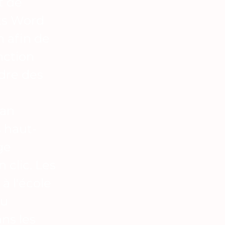
t de
ts Word
 afin de
nction
dre des
ran
 haut-
ge
 clic. Les
à l'école
au
ns les