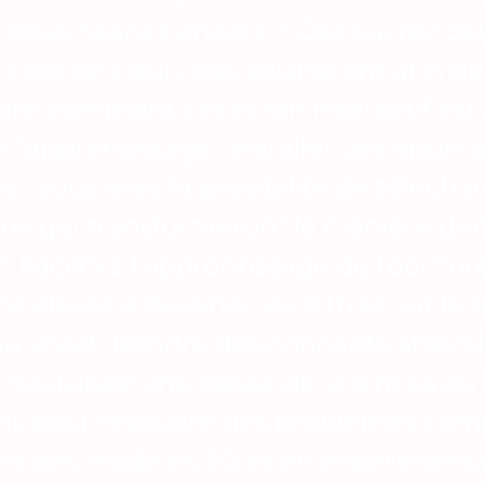
s Vous hésitez encore ? Découvrez de
concrets qui vous éclaireront afin de
e comment cet écran interactif est
 l'apprentissage : Installer des applic
s : Vous avez la possibilité de télécha
ons qui transformeront la manière do
 Facilitez l'apprentissage de l'écritur
s élèves à dessiner les lettres sur le 
au stylet. Rendre des concepts abstrai
: Visualisez une classe de sciences où 
nt pour résoudre des problèmes com
nt des modèles 3D et en expérimenta