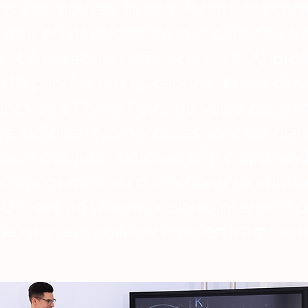
ns interactives, ils acquièrent des c
 tout en développant leur capacité à t
 et à collaborer efficacement. Approf
: Répondez aux questions de vos élèv
nt votre PowerPoint ou votre page w
e ludique : Nombreuses sont les pla
sent des jeux ludiques afin d'appren
l'orthographe ou d'améliorer sa cultur
Utilisez un tableaux blanc interactif 
r de manière collaborative en s'amusan