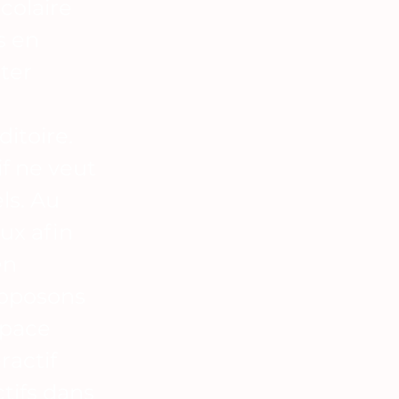
colaire
s en
nter
itoire.
if ne veut
ls. Au
eux afin
en
roposons
space
ractif
ctifs dans