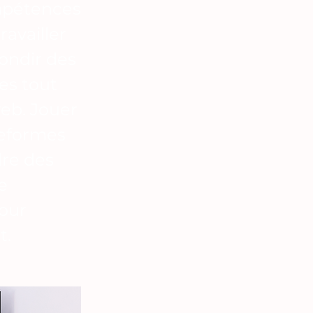
ompétences
ravailler
ondir des
es tout
eb. Jouer
teformes
dre des
e
pour
t.