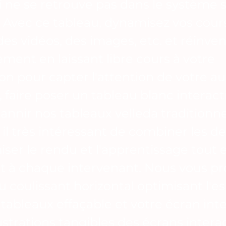
i ne se retrouve pas dans le système s
. Avec ce tableau, dynamisez vos cour
des vidéos, des images, etc. et réinve
ement en laissant libre cours à votre
on pour capter l'attention de votre aud
 faire poser un tableau blanc interact
bannir nos tableaux velleda traditionne
 il très intéressant de combiner les d
ser le rendu et l'apprentissage tout 
t à chaque intervenant. Nous vous p
u coulissant horizontal optimisant l'e
 tableaux effaçable et votre écran inte
llustrations tangibles des écrans intera