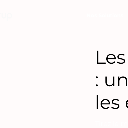
Nos Solutions
Les
: u
les
Tirez le m