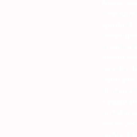
élèves qu
classique
ajoutant 
l'enseign
imaginati
Attention,
pas dire 
contraire,
de maximi
s'adaptan
un tablea
entre vos
tactile. I