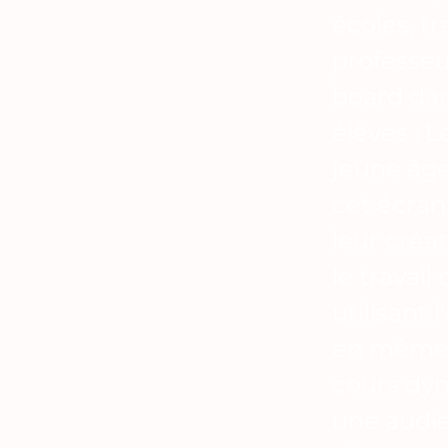
écoles, t
professeu
board dans
élèves : 
jeune âge
cet écran 
leur créat
le travail
utilisant 
en même t
cours dyn
une audie