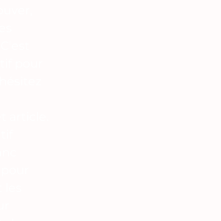
ouver,
les
 C'est
tif pour
 hésitez
 article.
tif
anc
u pour
 les
ur