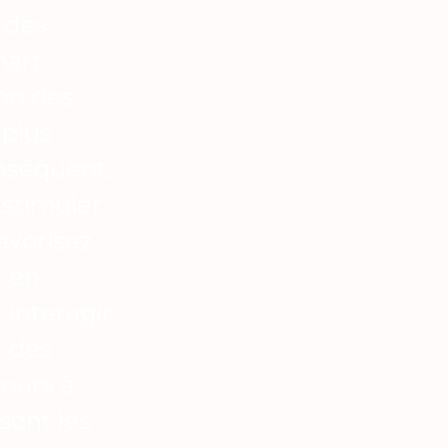
 des
mart
ion des
 plus
onséquent,
 stimuler
Favorisez
e en
 interagir
e des
cours à
sont les