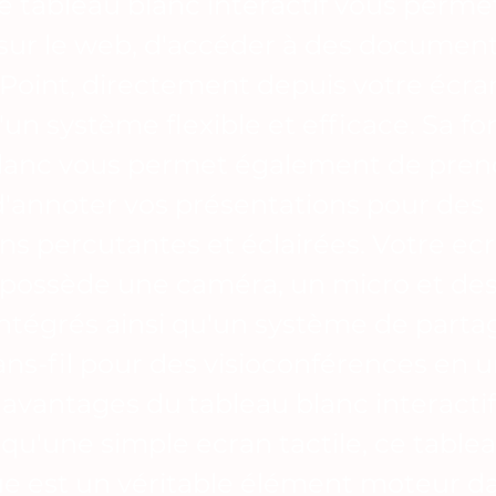
ce tableau blanc interactif vous perme
sur le web, d'accéder à des documen
oint, directement depuis votre écran
'un système flexible et efficace. Sa fo
blanc vous permet également de pren
d'annoter vos présentations pour des
ons percutantes et éclairées. Votre ec
f possède une caméra, un micro et des
intégrés ainsi qu'un système de parta
ans-fil pour des visioconférences en un
 avantages du tableau blanc interactif 
 qu'une simple ecran tactile, ce table
 est un véritable élément moteur da