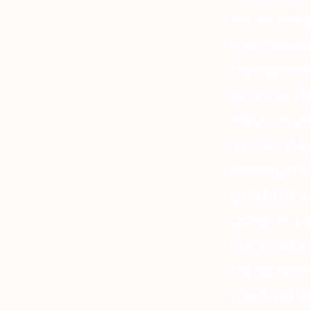
les école
exemples 
comprendr
service de
éducative
applicati
enseignez.
guidant vo
doigt ou 
concrets 
collabore
manipula