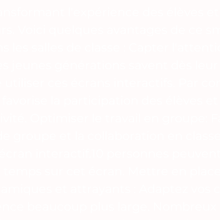
ransformant l'expérience des élèves et
rs. Voici quelques avantages de ce s
 les salles de classe : Capter l'attent
Les jeunes générations savent dès leur
 utiliser ces écrans interactifs. Par c
favorise la participation des élèves et
ivité. Optimiser le travail en groupe: 
 de groupe et la collaboration en class
l'écran interactif.10 personnes peuvent
emps sur cet écran. Mettre en plac
amiques et attrayants : Adaptez vos 
nce beaucoup plus large. Nombreux 