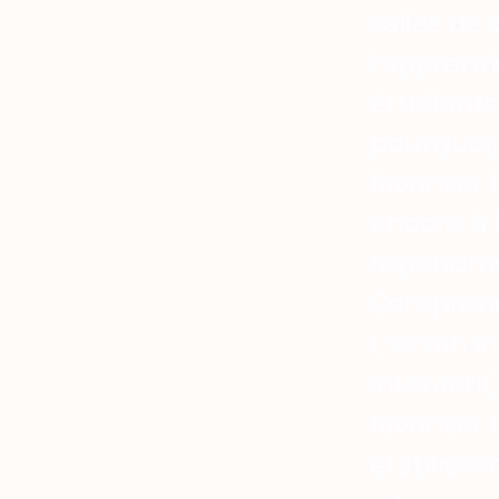
salles de
l'apprent
étudiants 
pourquoi,
favoriser 
encore à 
répondron
Comprendr
L'écran i
interactif
favoriser 
établisse