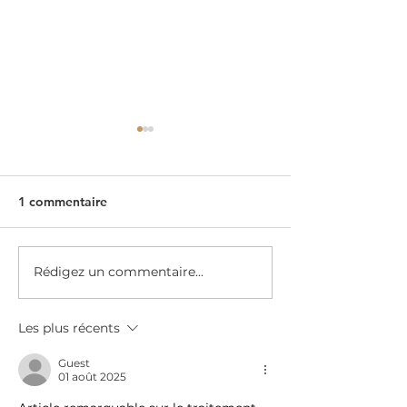
1 commentaire
Rédigez un commentaire...
Affichage dynamique :
Setup met à vot
installation d’un anneau
disposition son
LED géant chez Célio
showroom !
Les plus récents
Guest
01 août 2025