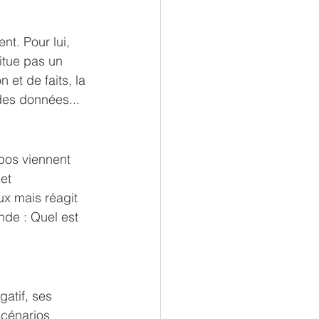
nt. Pour lui, 
itue pas un 
et de faits, la 
des données... 
opos viennent 
et 
ux mais réagit 
nde : Quel est 
atif, ses 
scénarios 