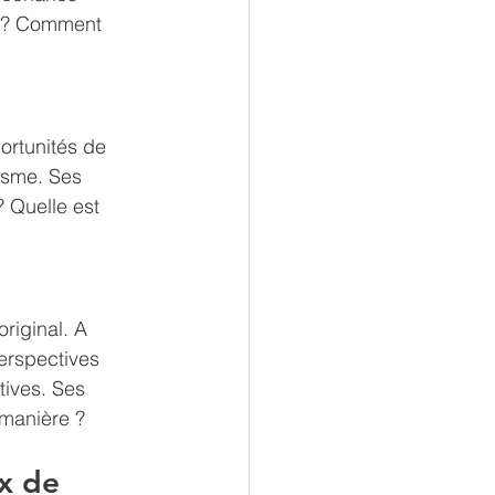
c ? Comment 
ortunités de 
asme. Ses 
? Quelle est 
riginal. A 
perspectives 
tives. Ses 
 manière ? 
x de 