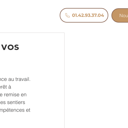
Nous
01.42.93.37.04
Nou
 vos
ce au travail. 
rêt à 
ne remise en 
es sentiers 
ompétences et 