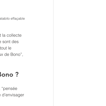
stabilo effaçable
 la collecte 
 sont des 
out le 
ux de Bono”, 
Bono ?
a “pensée 
e d’envisager 