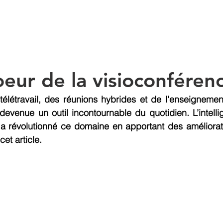
Location
Financement
Blog
oeur de la visioconféren
élétravail, des réunions hybrides et de l'enseignement
evenue un outil incontournable du quotidien. L’intellige
, a révolutionné ce domaine en apportant des améliorat
et article.