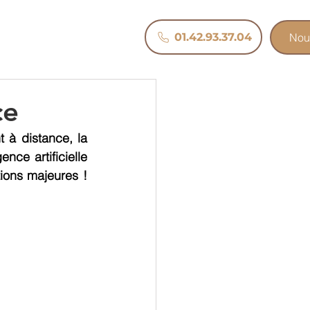
Nous
01.42.93.37.04
Nou
ce
 à distance, la 
nce artificielle 
ions majeures ! 