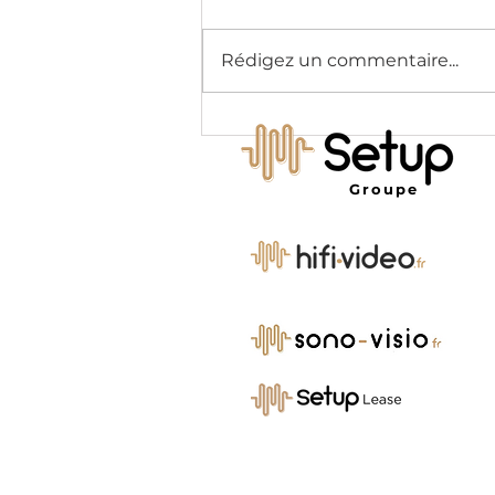
Rédigez un commentaire...
Aménagement de bureaux
et intégration audiovisuelle :
l'alliance Setup x Clue Me
Groupe