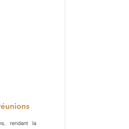
réunions 
L’IA permet d’automatiser de nombreuses tâches liées aux réunions, rendant la 