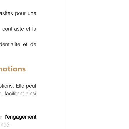
rasites pour une 
 contraste et la 
entialité et de 
motions 
 dans la reconnaissance faciale et la détection des émotions. Elle peut 
facilitant ainsi 
r l’engagement 
ence. 