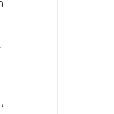
n 
 
 
is 