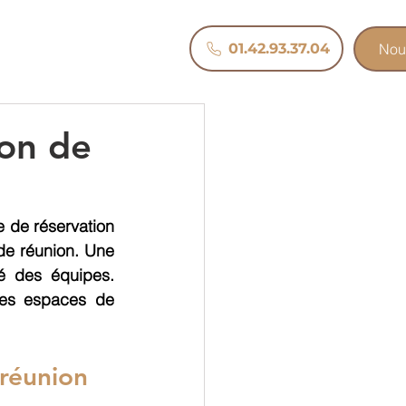
Nous
01.42.93.37.04
Nou
ion de
 de réservation 
de réunion. Une 
é des équipes. 
es espaces de 
 réunion