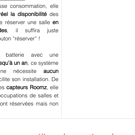
écran e-paper basse consommation, elle 
el la disponibilité
 des 
e réserver une salle 
en 
des
, il suffira juste 
uton “réserver” ! 
r batterie avec une 
squ’à un an
, ce système 
 ne nécessite 
aucun 
ilite son installation. De 
es 
capteurs Roomz
, elle 
ccupations de salles et 
sont réservées mais non 