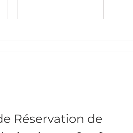
Installation d’un système de
Insta
visioconférence par Setup
visi
Entreprise
de c
e Réservation de 