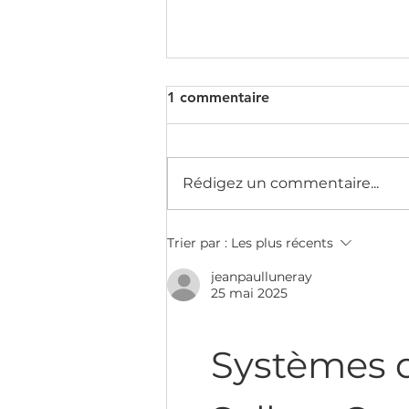
1 commentaire
Rédigez un commentaire...
Aménagement de bureaux
Trier par :
Les plus récents
et intégration audiovisuelle :
jeanpaulluneray
l'alliance Setup x Clue Me
25 mai 2025
Systèmes d